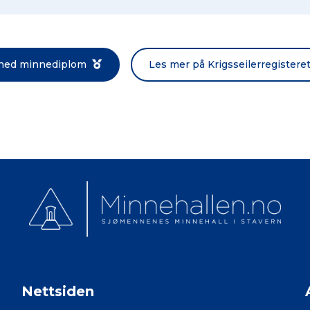
Norsk bokmål
 ned minnediplom
Les mer på Krigsseilerregistere
Nettsiden