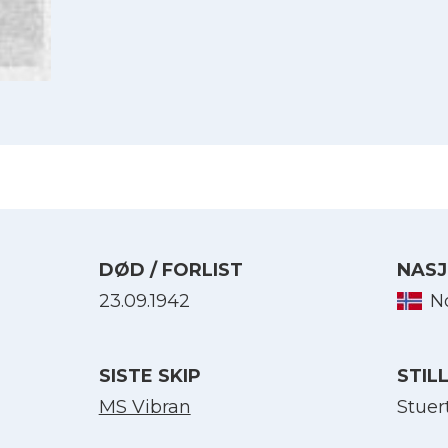
DØD / FORLIST
NASJ
23.09.1942
N
Velg språk
SISTE SKIP
STIL
English
MS Vibran
Stuer