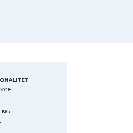
ONALITET
orge
LING
t