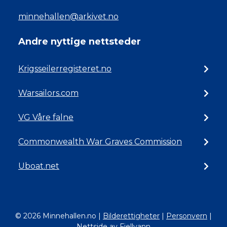
minnehallen@arkivet.no
Andre nyttige nettsteder
Krigsseilerregisteret.no
Warsailors.com
VG Våre falne
Commonwealth War Graves Commission
Uboat.net
© 2026 Minnehallen.no
|
Bilderettigheter
|
Personvern
|
Nettside av Fjellvann