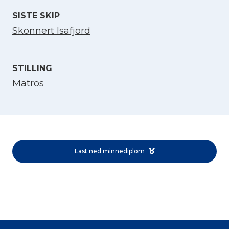
SISTE SKIP
Skonnert Isafjord
STILLING
Matros
Velg språk
English
Last ned minnediplom
Norsk bokmål