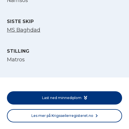
Namsos
Velg språk
English
SISTE SKIP
MS Baghdad
Norsk bokmål
STILLING
Matros
Last ned minnediplom
Les mer på Krigsseilerregisteret.no