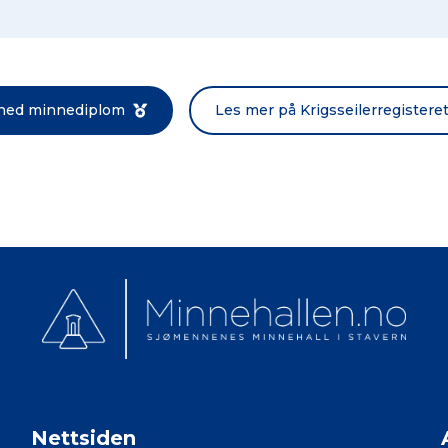
Norsk bokmål
 ned minnediplom
Les mer på Krigsseilerregistere
Nettsiden