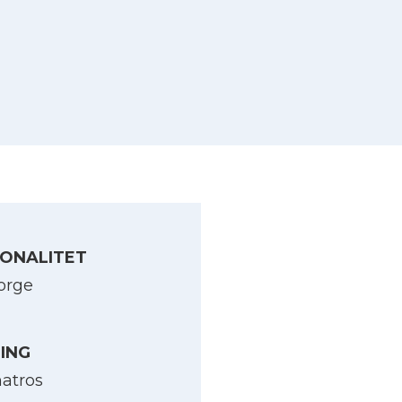
ONALITET
orge
LING
atros