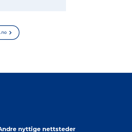
t.no
Andre nyttige nettsteder