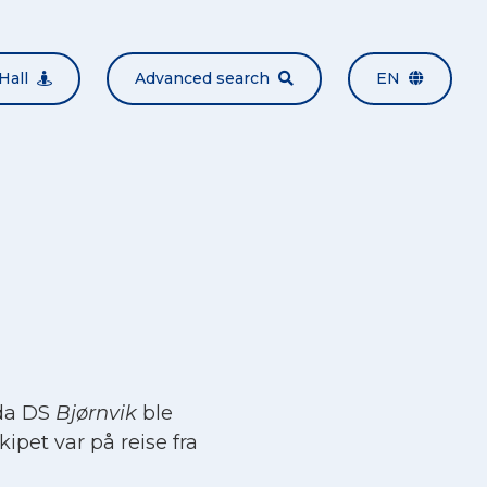
Hall
Advanced search
EN
 da DS
Bjørnvik
ble
ipet var på reise fra