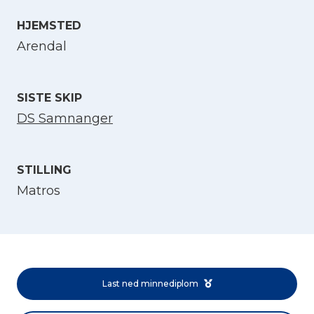
HJEMSTED
Velg språk
Arendal
English
SISTE SKIP
Norsk bokmål
DS Samnanger
STILLING
Matros
Last ned minnediplom