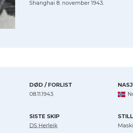
Shanghai 8. november 1943.
DØD / FORLIST
NASJ
08.11.1943
N
Velg språk
SISTE SKIP
STIL
English
DS Herleik
Maski