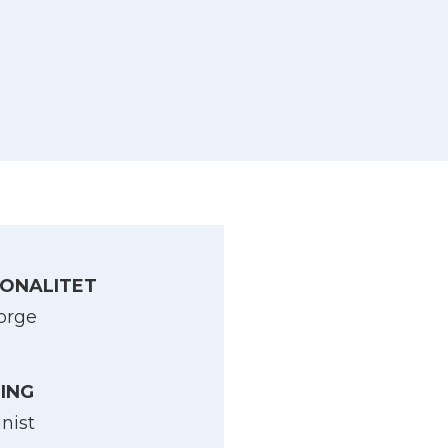
ONALITET
orge
LING
nist