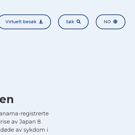
Virtuelt besøk
Søk
NO
sen
Panama-registrerte
prise av Japan 8.
 døde av sykdom i