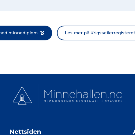
Norsk bokmål
 ned minnediplom
Les mer på Krigsseilerregistere
Nettsiden