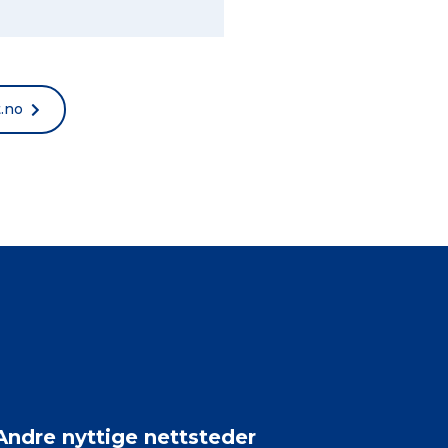
t.no
Andre nyttige nettsteder