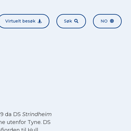
Virtuelt besøk
Søk
NO
39 da DS
Strindheim
ne utenfor Tyne. DS
jorden til Hull.