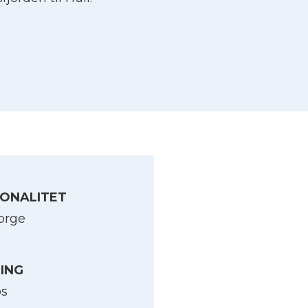
ONALITET
orge
LING
os