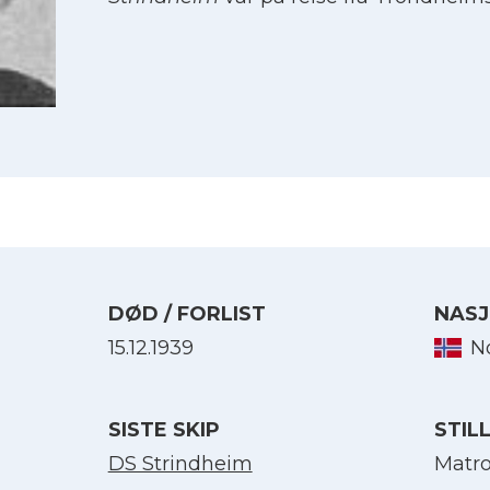
DØD / FORLIST
NASJ
15.12.1939
N
Velg språk
SISTE SKIP
STIL
English
DS Strindheim
Matr