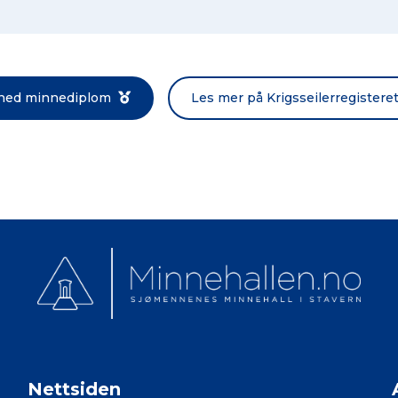
Norsk bokmål
 ned minnediplom
Les mer på Krigsseilerregistere
Nettsiden