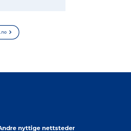
t.no
Andre nyttige nettsteder