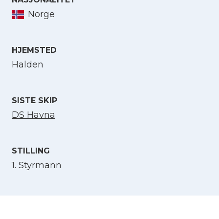
Norge
Velg språk
HJEMSTED
English
Halden
Norsk bokmål
SISTE SKIP
DS Havna
STILLING
1. Styrmann