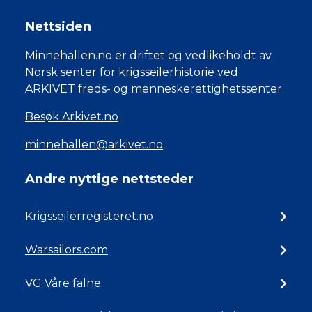
Nettsiden
Minnehallen.no er driftet og vedlikeholdt av
Norsk senter for krigsseilerhistorie ved
ARKIVET freds- og menneskerettighetssenter.
Besøk Arkivet.no
minnehallen@arkivet.no
Andre nyttige nettsteder
Krigsseilerregisteret.no
Warsailors.com
VG Våre falne