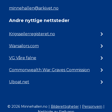
minnehallen@arkivet.no
Andre nyttige nettsteder
Krigsseilerregisteret.no
Warsailors.com
VG Våre falne
Commonwealth War Graves Commission
Uboat.net
© 2026 Minnehallen.no
|
Bilderettigheter
|
Personvern
|
Nettside av Fjellvann