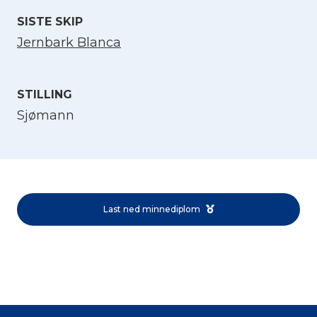
SISTE SKIP
Jernbark Blanca
STILLING
Sjømann
Velg språk
English
Last ned minnediplom
Norsk bokmål