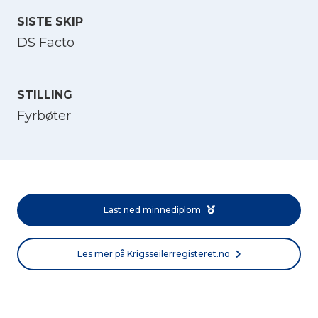
SISTE SKIP
DS Facto
STILLING
Fyrbøter
Velg språk
English
Last ned minnediplom
Norsk bokmål
Les mer på Krigsseilerregisteret.no