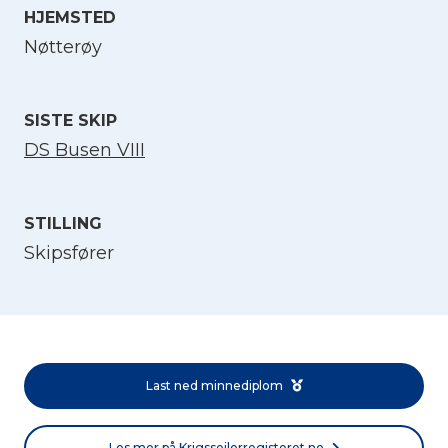
HJEMSTED
Velg språk
Nøtterøy
English
SISTE SKIP
DS Busen VIII
Norsk bokmål
STILLING
Skipsfører
Last ned minnediplom
Les mer på Krigsseilerregisteret.no