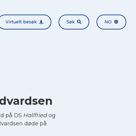
Virtuelt besøk
Søk
NO
dvardsen
rd på DS
Hallfried
og
Edvardsen døde på