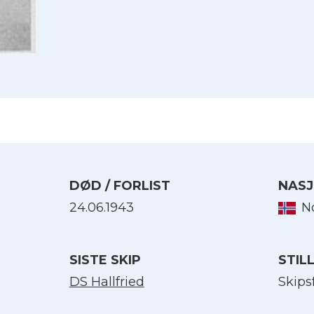
DØD / FORLIST
NASJ
24.06.1943
N
Velg språk
SISTE SKIP
STIL
English
DS Hallfried
Skips