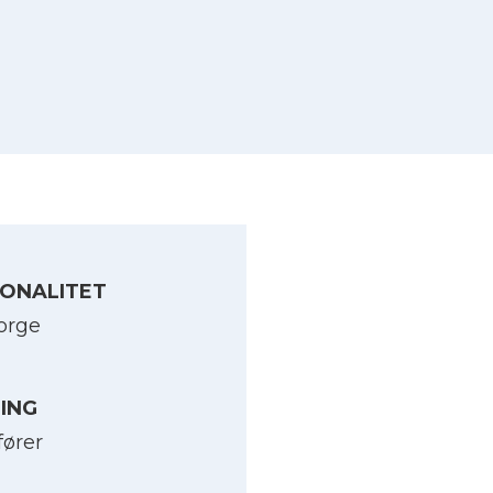
ONALITET
orge
LING
fører