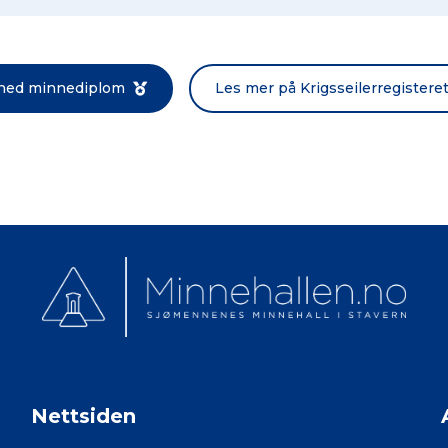
Norsk bokmål
 ned minnediplom
Les mer på Krigsseilerregistere
Nettsiden