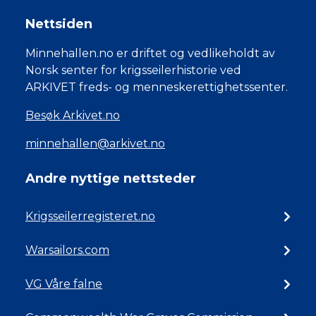
Nettsiden
Minnehallen.no er driftet og vedlikeholdt av
Norsk senter for krigsseilerhistorie ved
ARKIVET freds- og menneskerettighetssenter.
Besøk Arkivet.no
minnehallen@arkivet.no
Andre nyttige nettsteder
Krigsseilerregisteret.no
Warsailors.com
VG Våre falne