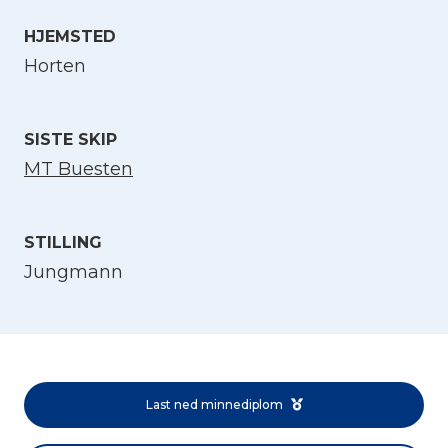
HJEMSTED
Velg språk
Horten
English
SISTE SKIP
Norsk bokmål
MT Buesten
STILLING
Jungmann
Last ned minnediplom