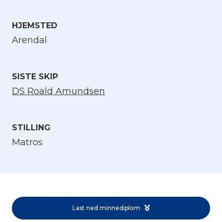
HJEMSTED
Velg språk
Arendal
English
SISTE SKIP
Norsk bokmål
DS Roald Amundsen
STILLING
Matros
Last ned minnediplom