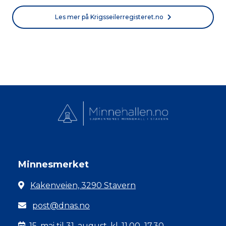
Les mer på Krigsseilerregisteret.no
Minnesmerket
Kakenveien, 3290 Stavern
post@dnas.no
15. mai til 31. august, kl. 11.00–17.30.