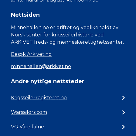
Nettsiden
Minnehallen.no er driftet og vedlikeholdt av
Norsk senter for krigsseilerhistorie ved
ARKIVET freds- og menneskerettighetssenter.
Besøk Arkivet.no
minnehallen@arkivet.no
Andre nyttige nettsteder
Krigsseilerregisteret.no
Warsailors.com
VG Våre falne