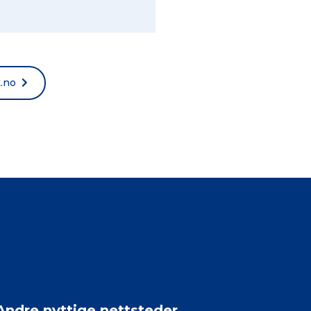
t.no
Andre nyttige nettsteder