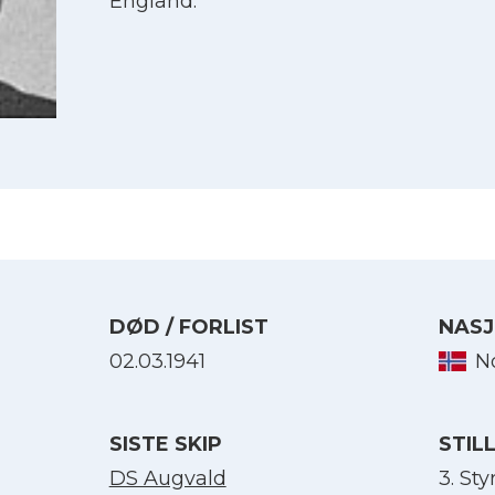
England.
DØD / FORLIST
NASJ
02.03.1941
N
Velg språk
SISTE SKIP
STIL
English
DS Augvald
3. St