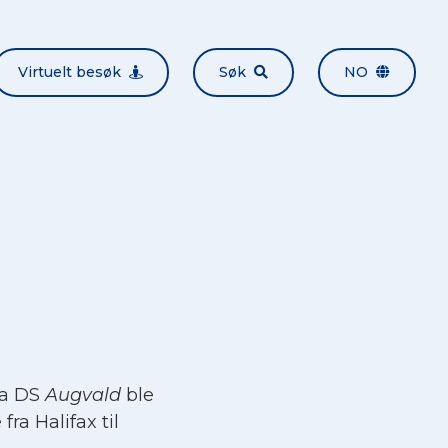
Virtuelt besøk
Søk
NO
da DS
Augvald
ble
ra Halifax til