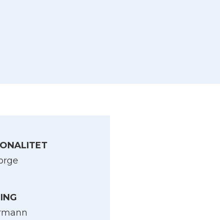
ONALITET
orge
LING
yrmann