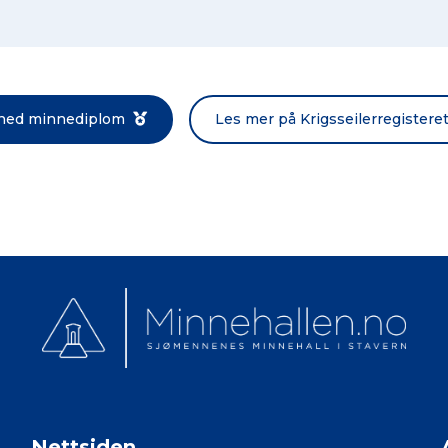
Norsk bokmål
 ned minnediplom
Les mer på Krigsseilerregistere
Nettsiden