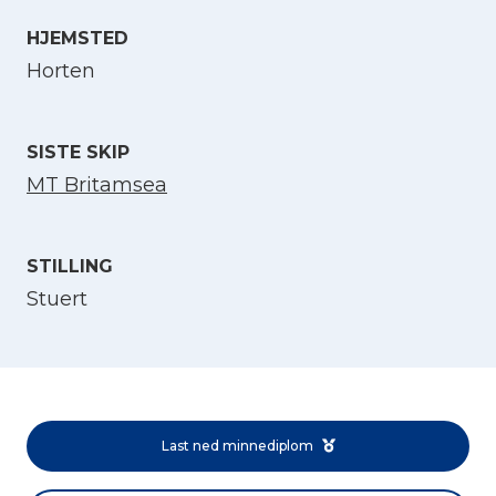
HJEMSTED
Velg språk
Horten
English
SISTE SKIP
Norsk bokmål
MT Britamsea
STILLING
Stuert
Last ned minnediplom