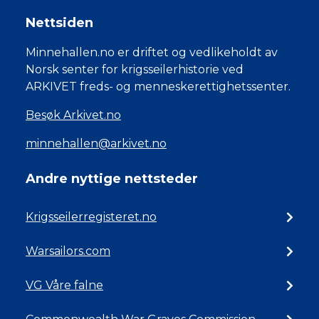
Nettsiden
Minnehallen.no er driftet og vedlikeholdt av
Norsk senter for krigsseilerhistorie ved
ARKIVET freds- og menneskerettighetssenter.
Besøk Arkivet.no
minnehallen@arkivet.no
Andre nyttige nettsteder
Krigsseilerregisteret.no
Warsailors.com
VG Våre falne