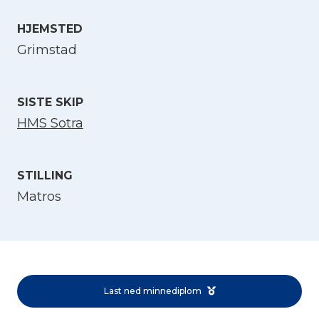
HJEMSTED
Velg språk
Grimstad
English
SISTE SKIP
Norsk bokmål
HMS Sotra
STILLING
Matros
Last ned minnediplom