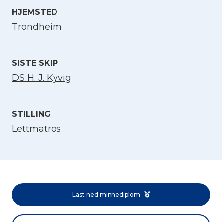
HJEMSTED
Velg språk
Trondheim
English
SISTE SKIP
DS H. J. Kyvig
Norsk bokmål
STILLING
Lettmatros
Last ned minnediplom