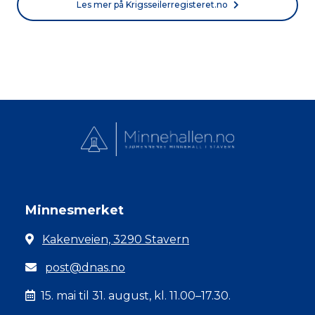
Les mer på Krigsseilerregisteret.no
Minnesmerket
Kakenveien, 3290 Stavern
post@dnas.no
15. mai til 31. august, kl. 11.00–17.30.