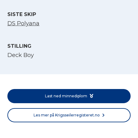
SISTE SKIP
DS Polyana
STILLING
Deck Boy
Velg språk
English
Last ned minnediplom
Norsk bokmål
Les mer på Krigsseilerregisteret.no