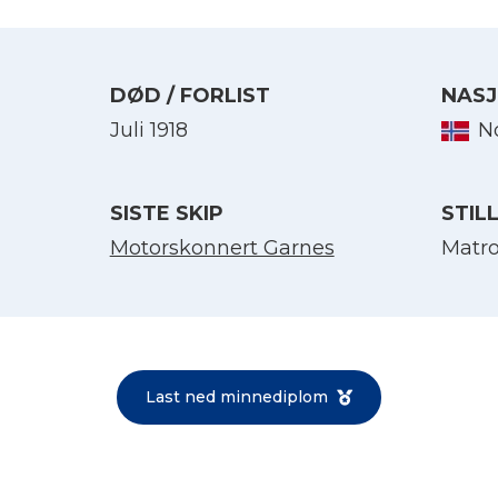
DØD / FORLIST
NASJ
Juli 1918
N
SISTE SKIP
STIL
Motorskonnert Garnes
Matr
Velg språk
English
Last ned minnediplom
Norsk bokmål