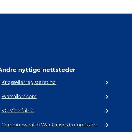
Andre nyttige nettsteder
Krigsseilerregisteret.no
Warsailors.com
VG Våre falne
Commonwealth War Graves Commission