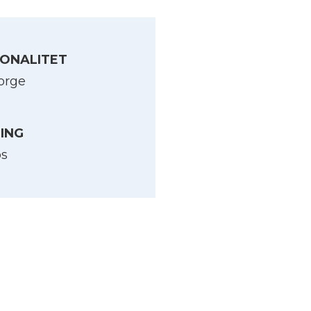
ONALITET
orge
LING
os