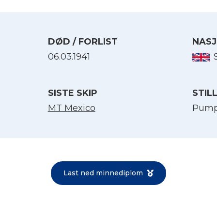
DØD / FORLIST
NASJ
06.03.1941
SISTE SKIP
STIL
MT Mexico
Pum
Velg språk
English
Last ned minnediplom
Norsk bokmål