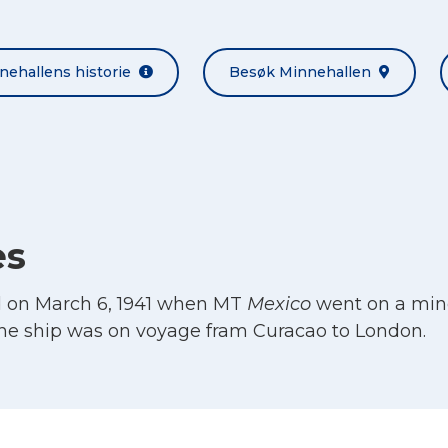
nehallens historie
Besøk Minnehallen
es
d on March 6, 1941 when MT
Mexico
went on a mine
he ship was on voyage fram Curacao to London.