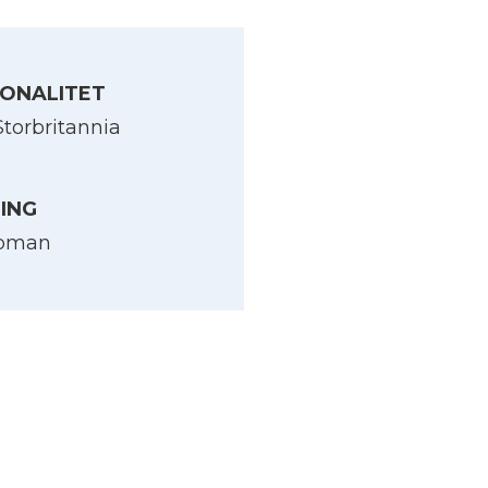
ONALITET
Storbritannia
LING
pman