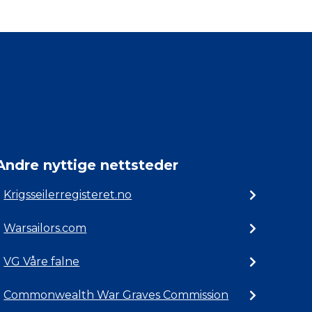
Andre nyttige nettsteder
Krigsseilerregisteret.no
Warsailors.com
VG Våre falne
Commonwealth War Graves Commission