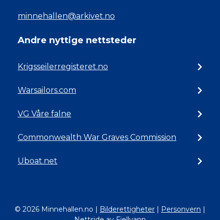
minnehallen@arkivet.no
Andre nyttige nettsteder
Krigsseilerregisteret.no
Warsailors.com
VG Våre falne
Commonwealth War Graves Commission
Uboat.net
© 2026 Minnehallen.no
|
Bilderettigheter
|
Personvern
|
Nettside av Fjellvann