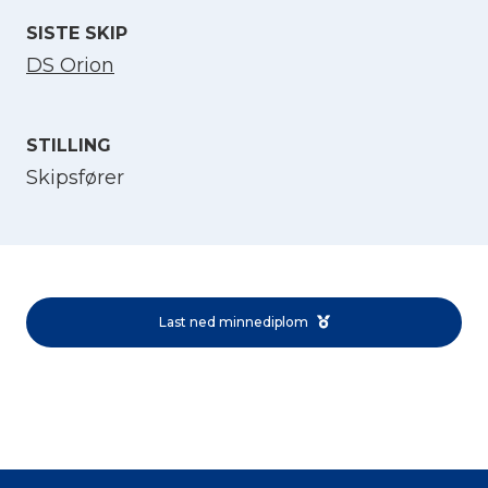
SISTE SKIP
DS Orion
STILLING
Skipsfører
Velg språk
English
Last ned minnediplom
Norsk bokmål