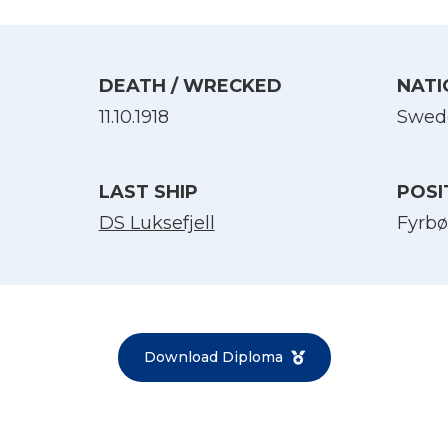
DEATH / WRECKED
NATI
11.10.1918
Swed
LAST SHIP
POSI
DS Luksefjell
Fyrbø
Select Language
English
Norsk bokmål
Download Diploma