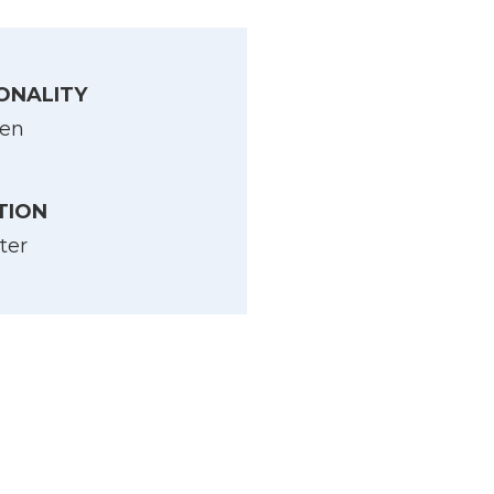
ONALITY
en
TION
ter