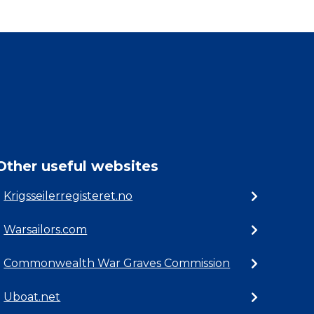
Other useful websites
Krigsseilerregisteret.no
Warsailors.com
Commonwealth War Graves Commission
Uboat.net