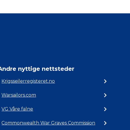
Andre nyttige nettsteder
Krigsseilerregisteret.no
Warsailors.com
VG Våre falne
Commonwealth War Graves Commission