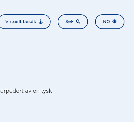
Virtuelt besøk
Søk
NO
torpedert av en tysk