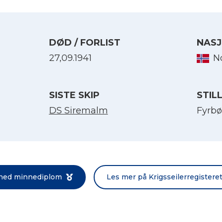
DØD / FORLIST
NASJ
27,09.1941
N
SISTE SKIP
STIL
DS Siremalm
Fyrbø
Velg språk
English
 ned minnediplom
Les mer på Krigsseilerregistere
Norsk bokmål