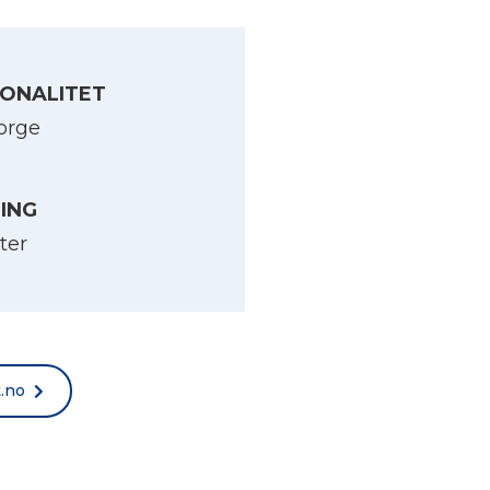
ONALITET
orge
LING
ter
t.no