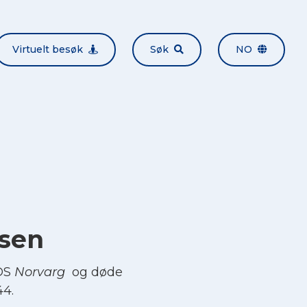
Virtuelt besøk
Søk
NO
nsen
 DS
Norvarg
og døde
44.