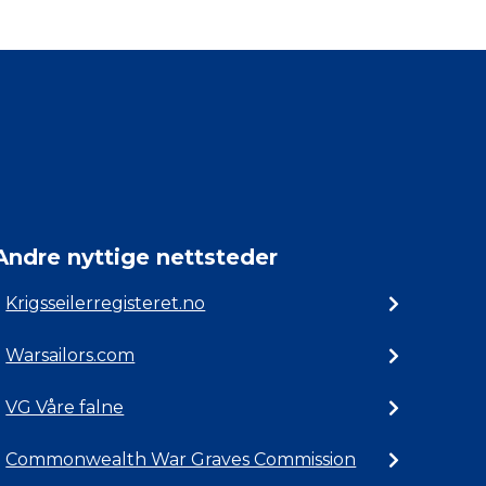
Andre nyttige nettsteder
Krigsseilerregisteret.no
Warsailors.com
VG Våre falne
Commonwealth War Graves Commission