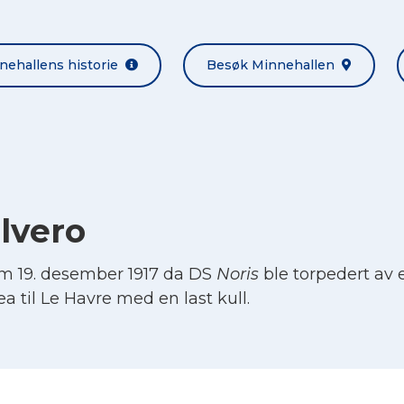
nehallens historie
Besøk Minnehallen
lvero
m 19. desember 1917 da DS
Noris
ble torpedert av e
a til Le Havre med en last kull.