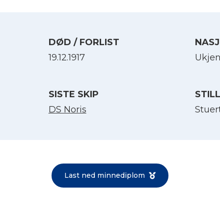
DØD / FORLIST
NASJ
19.12.1917
Ukjen
SISTE SKIP
STIL
DS Noris
Stuer
Velg språk
English
Last ned minnediplom
Norsk bokmål