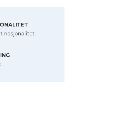
ONALITET
t nasjonalitet
LING
t