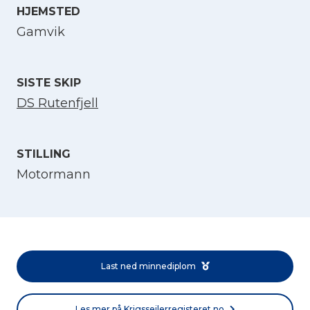
HJEMSTED
Velg språk
Gamvik
English
SISTE SKIP
DS Rutenfjell
Norsk bokmål
STILLING
Motormann
Last ned minnediplom
Les mer på Krigsseilerregisteret.no