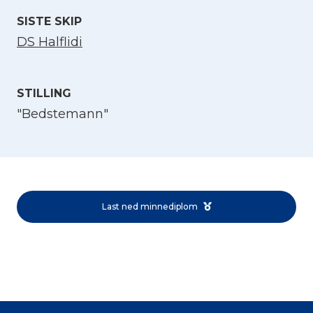
SISTE SKIP
DS Halflidi
STILLING
"Bedstemann"
Velg språk
English
Last ned minnediplom
Norsk bokmål