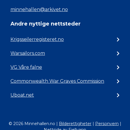
minnehallen@arkivet.no
Andre nyttige nettsteder
Krigsseilerregisteret.no
Warsailors.com
VG Våre falne
Commonwealth War Graves Commission
Uboat.net
© 2026 Minnehallen.no
|
Bilderettigheter
|
Personvern
|
Nettside av Fjellvann