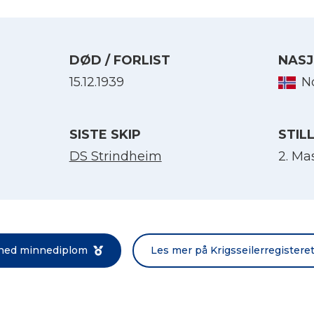
DØD / FORLIST
NASJ
15.12.1939
N
SISTE SKIP
STIL
DS Strindheim
2. Ma
Velg språk
English
 ned minnediplom
Les mer på Krigsseilerregistere
Norsk bokmål