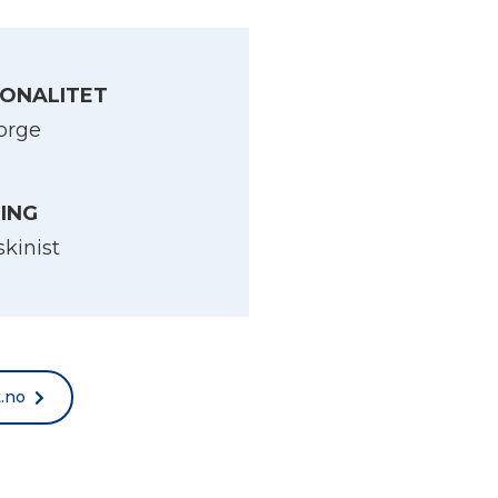
ONALITET
orge
LING
skinist
t.no