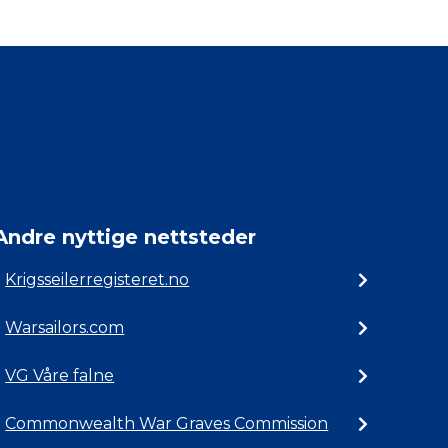
Andre nyttige nettsteder
Krigsseilerregisteret.no
Warsailors.com
VG Våre falne
Commonwealth War Graves Commission