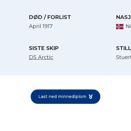
DØD / FORLIST
NASJ
April 1917
N
SISTE SKIP
STIL
DS Arctic
Stuer
Velg språk
English
Last ned minnediplom
Norsk bokmål