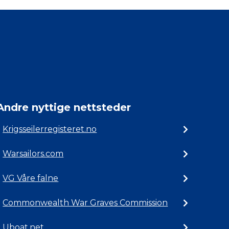
Andre nyttige nettsteder
Krigsseilerregisteret.no
Warsailors.com
VG Våre falne
Commonwealth War Graves Commission
Uboat.net