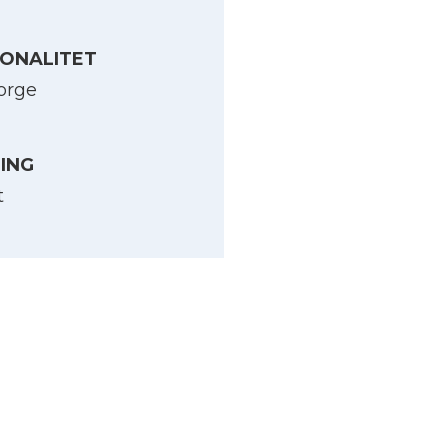
ONALITET
orge
LING
t