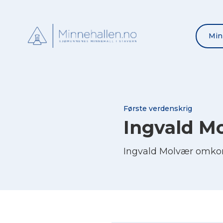
Min
Første verdenskrig
Ingvald M
Ingvald Molvær omkom