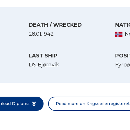
DEATH / WRECKED
NATI
28.01.1942
N
LAST SHIP
POSI
DS Bjørnvik
Fyrbø
Select Language
English
Norsk bokmål
load Diploma
Read more on Krigsseilerregisteret