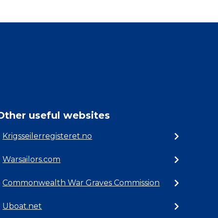
Other useful websites
Krigsseilerregisteret.no
Warsailors.com
Commonwealth War Graves Commission
Uboat.net