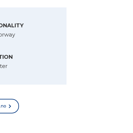
ONALITY
orway
TION
ter
.no