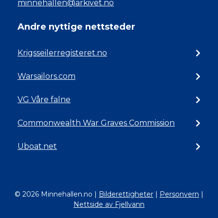
minnehallen@arkivet.no
Andre nyttige nettsteder
Krigsseilerregisteret.no
Warsailors.com
VG Våre falne
Commonwealth War Graves Commission
Uboat.net
© 2026 Minnehallen.no
|
Bilderettigheter
|
Personvern
|
Nettside av Fjellvann