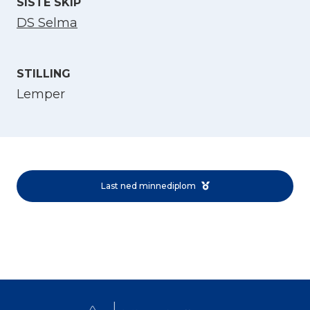
SISTE SKIP
DS Selma
STILLING
Lemper
Velg språk
English
Last ned minnediplom
Norsk bokmål