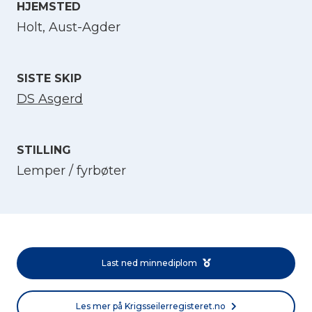
HJEMSTED
Velg språk
Holt, Aust-Agder
English
SISTE SKIP
DS Asgerd
Norsk bokmål
STILLING
Lemper / fyrbøter
Last ned minnediplom
Les mer på Krigsseilerregisteret.no