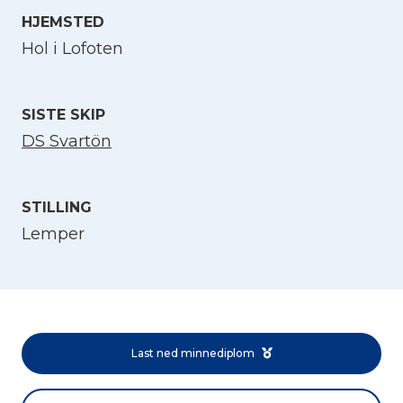
HJEMSTED
Velg språk
Hol i Lofoten
English
SISTE SKIP
DS Svartön
Norsk bokmål
STILLING
Lemper
Last ned minnediplom