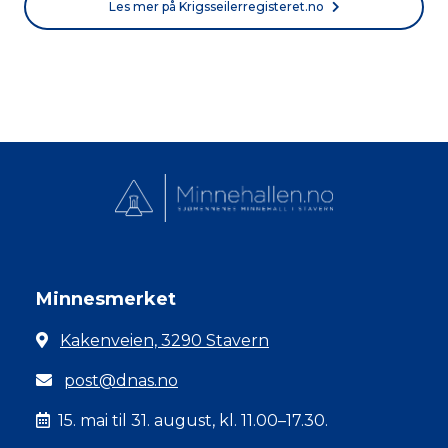
Les mer på Krigsseilerregisteret.no
Minnesmerket
Kakenveien, 3290 Stavern
post@dnas.no
15. mai til 31. august, kl. 11.00–17.30.