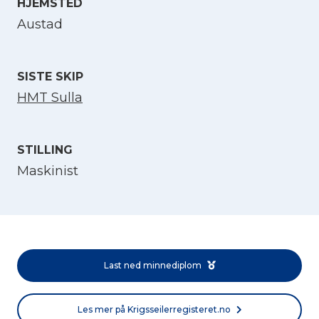
HJEMSTED
Velg språk
Austad
English
SISTE SKIP
HMT Sulla
Norsk bokmål
STILLING
Maskinist
Last ned minnediplom
Les mer på Krigsseilerregisteret.no