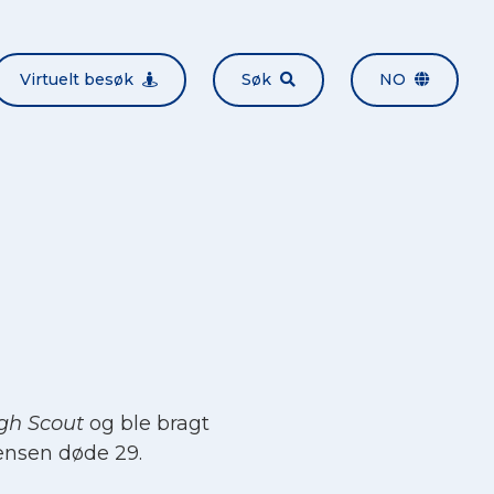
Virtuelt besøk
Søk
NO
gh
Scout
og ble bragt
gensen døde 29.