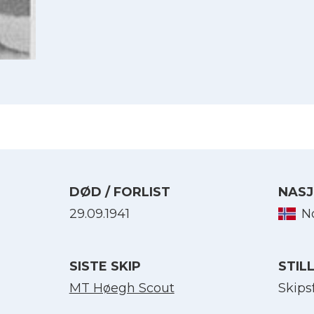
DØD / FORLIST
NASJ
29.09.1941
N
Velg språk
SISTE SKIP
STIL
English
MT Høegh Scout
Skips