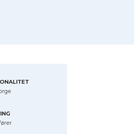
ONALITET
orge
LING
fører