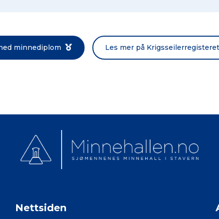
Norsk bokmål
 ned minnediplom
Les mer på Krigsseilerregistere
Nettsiden