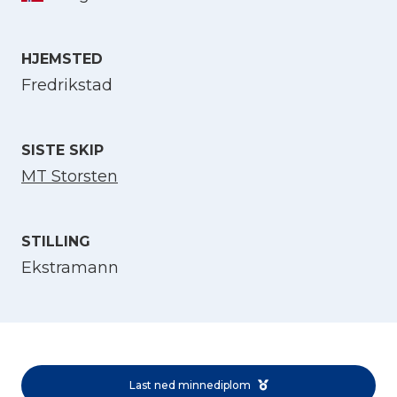
Velg språk
HJEMSTED
Fredrikstad
English
SISTE SKIP
Norsk bokmål
MT Storsten
STILLING
Ekstramann
Last ned minnediplom