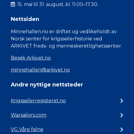
15. mai til 31. august, kl. 11.00–17.30.
Nettsiden
Minnehallen.no er driftet og vedlikeholdt av
Norsk senter for krigsseilerhistorie ved
ARKIVET freds- og menneskerettighetssenter.
Besøk Arkivet.no
minnehallen@arkivet.no
Andre nyttige nettsteder
Krigsseilerregisteret.no
Warsailors.com
VG Våre falne