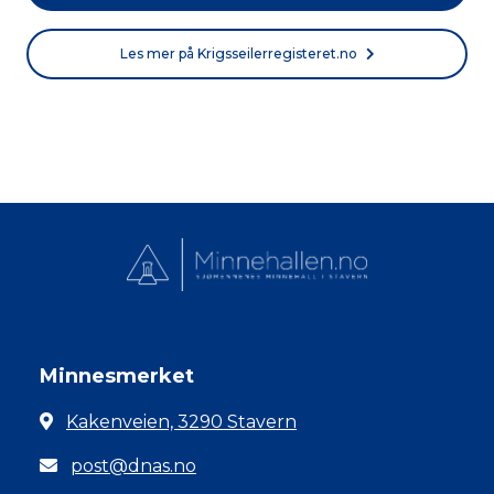
Les mer på Krigsseilerregisteret.no
Minnesmerket
Kakenveien, 3290 Stavern
post@dnas.no