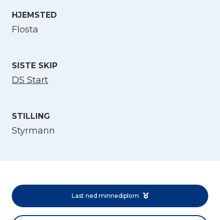
HJEMSTED
Velg språk
Flosta
English
SISTE SKIP
Norsk bokmål
DS Start
STILLING
Styrmann
Last ned minnediplom