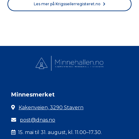
Les mer på Krigsseilerregisteret.no
Minnesmerket
Kakenveien, 3290 Stavern
post@dnas.no
15. mai til 31. august, kl. 11.00–17.30.