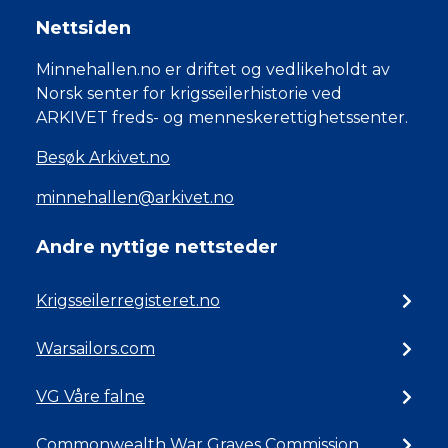
Nettsiden
Minnehallen.no er driftet og vedlikeholdt av
Norsk senter for krigsseilerhistorie ved
ARKIVET freds- og menneskerettighetssenter.
Besøk Arkivet.no
minnehallen@arkivet.no
Andre nyttige nettsteder
Krigsseilerregisteret.no
Warsailors.com
VG Våre falne
Commonwealth War Graves Commission