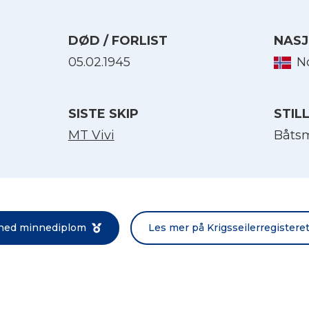
DØD / FORLIST
NASJ
05.02.1945
N
SISTE SKIP
STIL
MT Vivi
Båts
Velg språk
English
 ned minnediplom
Les mer på Krigsseilerregistere
Norsk bokmål