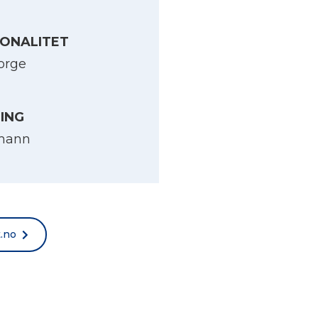
ONALITET
orge
LING
mann
t.no