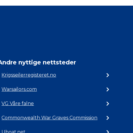
Andre nyttige nettsteder
Krigsseilerregisteret.no
Warsailors.com
VG Våre falne
Commonwealth War Graves Commission
Uboat.net