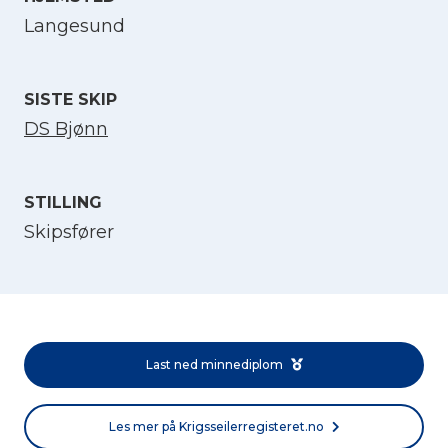
Langesund
Velg språk
English
SISTE SKIP
DS Bjønn
Norsk bokmål
STILLING
Skipsfører
Last ned minnediplom
Les mer på Krigsseilerregisteret.no