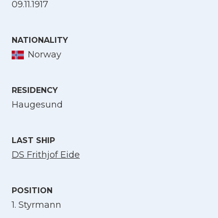
09.11.1917
Select Language
NATIONALITY
Norway
English
RESIDENCY
Norsk bokmål
Haugesund
LAST SHIP
DS Frithjof Eide
POSITION
1. Styrmann