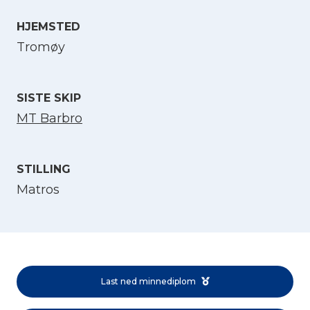
HJEMSTED
Velg språk
Tromøy
English
SISTE SKIP
Norsk bokmål
MT Barbro
STILLING
Matros
Last ned minnediplom