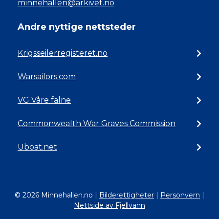
minnehallen@arkivet.no
Andre nyttige nettsteder
Krigsseilerregisteret.no
Warsailors.com
VG Våre falne
Commonwealth War Graves Commission
Uboat.net
© 2026 Minnehallen.no
|
Bilderettigheter
|
Personvern
|
Nettside av Fjellvann