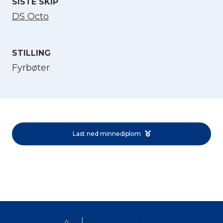
SISTE SKIP
DS Octo
STILLING
Fyrbøter
Velg språk
English
Last ned minnediplom
Norsk bokmål