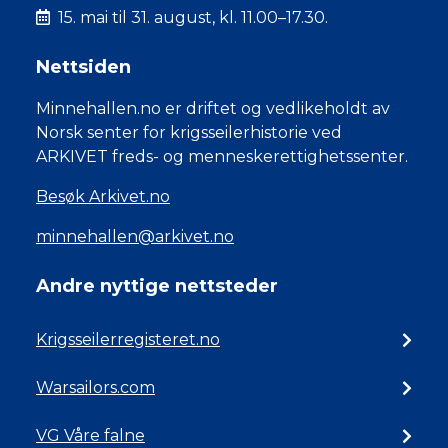
15. mai til 31. august, kl. 11.00–17.30.
Nettsiden
Minnehallen.no er driftet og vedlikeholdt av
Norsk senter for krigsseilerhistorie ved
ARKIVET freds- og menneskerettighetssenter.
Besøk Arkivet.no
minnehallen@arkivet.no
Andre nyttige nettsteder
Krigsseilerregisteret.no
Warsailors.com
VG Våre falne