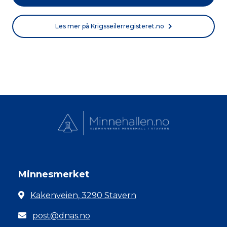
Les mer på Krigsseilerregisteret.no
Minnesmerket
Kakenveien, 3290 Stavern
post@dnas.no