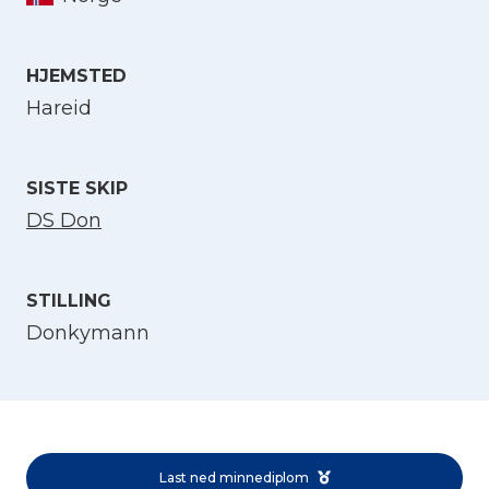
Velg språk
HJEMSTED
Hareid
English
SISTE SKIP
Norsk bokmål
DS Don
STILLING
Donkymann
Last ned minnediplom