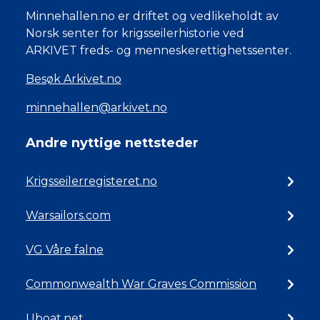
Minnehallen.no er driftet og vedlikeholdt av
Norsk senter for krigsseilerhistorie ved
ARKIVET freds- og menneskerettighetssenter.
Besøk Arkivet.no
minnehallen@arkivet.no
Andre nyttige nettsteder
Krigsseilerregisteret.no
Warsailors.com
VG Våre falne
Commonwealth War Graves Commission
Uboat.net