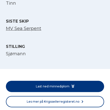
Tinn
Velg språk
English
SISTE SKIP
MV Sea Serpent
Norsk bokmål
STILLING
Sjømann
Last ned minnediplom
Les mer på Krigsseilerregisteret.no