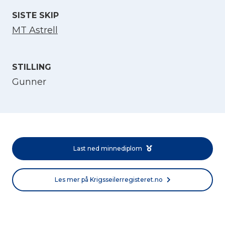
SISTE SKIP
MT Astrell
STILLING
Gunner
Velg språk
English
Last ned minnediplom
Norsk bokmål
Les mer på Krigsseilerregisteret.no