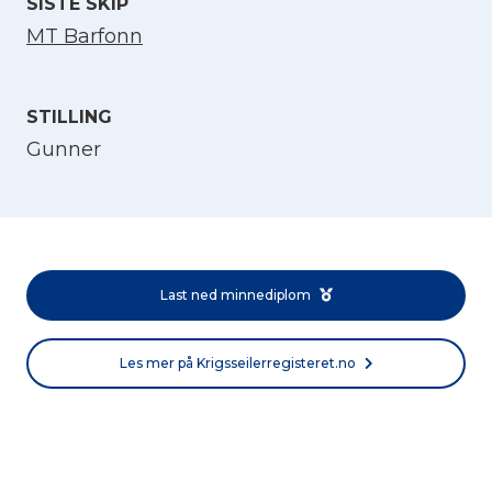
SISTE SKIP
MT Barfonn
STILLING
Gunner
Velg språk
English
Last ned minnediplom
Norsk bokmål
Les mer på Krigsseilerregisteret.no