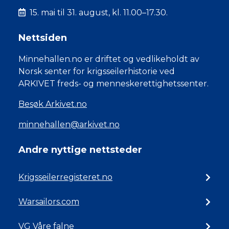
15. mai til 31. august, kl. 11.00–17.30.
Nettsiden
Minnehallen.no er driftet og vedlikeholdt av
Norsk senter for krigsseilerhistorie ved
ARKIVET freds- og menneskerettighetssenter.
Besøk Arkivet.no
minnehallen@arkivet.no
Andre nyttige nettsteder
Krigsseilerregisteret.no
Warsailors.com
VG Våre falne