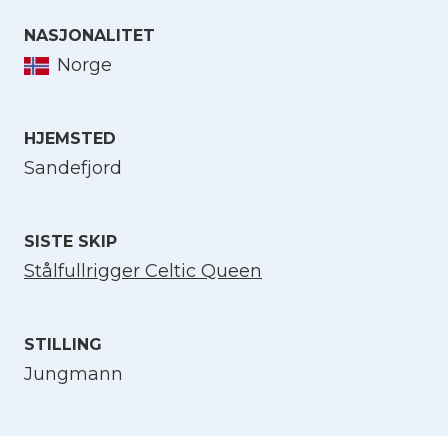
NASJONALITET
Norge
Velg språk
English
HJEMSTED
Sandefjord
Norsk bokmål
SISTE SKIP
Stålfullrigger Celtic Queen
STILLING
Jungmann