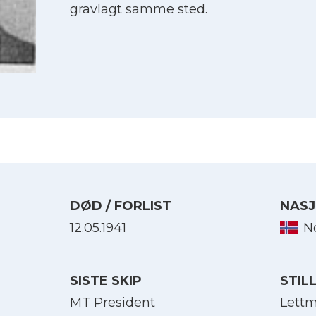
gravlagt samme sted.
DØD / FORLIST
NASJ
12.05.1941
N
Velg språk
SISTE SKIP
STIL
English
MT President
Lettm