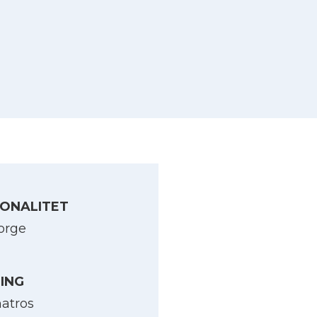
ONALITET
orge
LING
atros