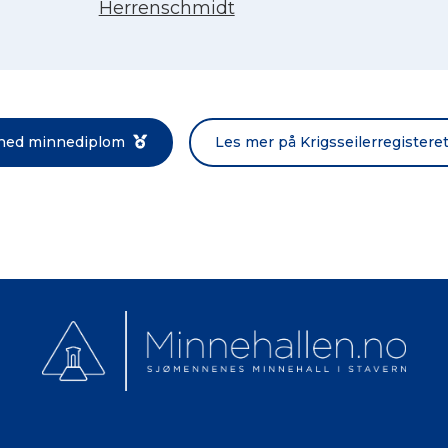
Herrenschmidt
Norsk bokmål
 ned minnediplom
Les mer på Krigsseilerregistere